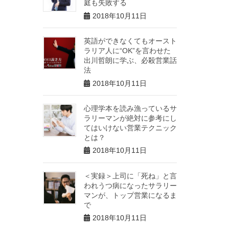
庭も失敗する
2018年10月11日
英語ができなくてもオースト
ラリア人に“OK”を言わせた
出川哲朗に学ぶ、必殺営業話
法
2018年10月11日
心理学本を読み漁っているサ
ラリーマンが絶対に参考にし
てはいけない営業テクニック
とは？
2018年10月11日
＜実録＞上司に「死ね」と言
われうつ病になったサラリー
マンが、トップ営業になるま
で
2018年10月11日